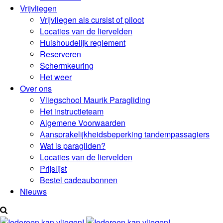
Vrijvliegen
Vrijvliegen als cursist of piloot
Locaties van de liervelden
Huishoudelijk reglement
Reserveren
Schermkeuring
Het weer
Over ons
Vliegschool Maurik Paragliding
Het instructieteam
Algemene Voorwaarden
Aansprakelijkheidsbeperking tandempassagiers
Wat is paragliden?
Locaties van de liervelden
Prijslijst
Bestel cadeaubonnen
Nieuws