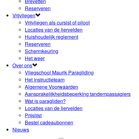
Brevetten
Reserveren
Vrijvliegen
Vrijvliegen als cursist of piloot
Locaties van de liervelden
Huishoudelijk reglement
Reserveren
Schermkeuring
Het weer
Over ons
Vliegschool Maurik Paragliding
Het instructieteam
Algemene Voorwaarden
Aansprakelijkheidsbeperking tandempassagiers
Wat is paragliden?
Locaties van de liervelden
Prijslijst
Bestel cadeaubonnen
Nieuws