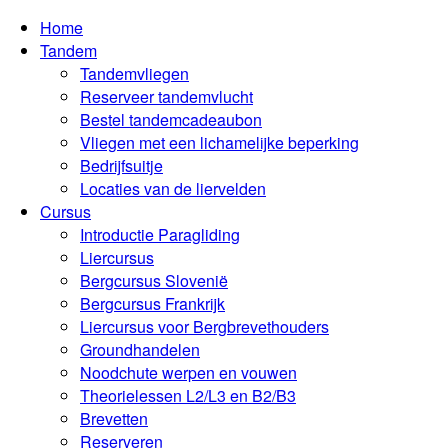
Home
Tandem
Tandemvliegen
Reserveer tandemvlucht
Bestel tandemcadeaubon
Vliegen met een lichamelijke beperking
Bedrijfsuitje
Locaties van de liervelden
Cursus
Introductie Paragliding
Liercursus
Bergcursus Slovenië
Bergcursus Frankrijk
Liercursus voor Bergbrevethouders
Groundhandelen
Noodchute werpen en vouwen
Theorielessen L2/L3 en B2/B3
Brevetten
Reserveren