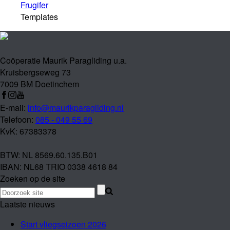
Frugifer
Templates
Coöperatie Maurik Paragliding u.a.
Kruisbergseweg 73
7009 BM Doetinchem
E-mail:
info@maurikparagliding.nl
Telefoon:
085 - 049 55 69
KvK: 67383378
BTW: NL 8569.60.135.B01
IBAN: NL68 TRIO 0338 4618 84
Zoeken op de site
Laatste nieuws
Start vliegseizoen 2026